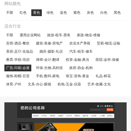
网站颜色
不限
红色
黄色
绿色
蓝色
紫色
灰色
白色
黑色
适合行业
不限
通用企业网站
旅游-租车-票务
家政-物业-维修
宾馆-酒店-餐饮
建筑-装修-房地产
农业水产养殖
贸易-物流-运输
美容-足疗-化妆品
婚庆-摄影-礼仪
汽车-租车-修车
教育-学校-培训
律师-会计-翻译
投资-金融-典当
医院-诊所-保健
广告-印刷-会展
环保-生物-高科技
政府-协会-机构
服饰-鞋帽-百货
手机-数码-家电
珠宝-首饰-黄金
礼品-鲜花
体育-户外
文具-办公-眼镜
机电-五金-仪器
艺术-收藏-文化