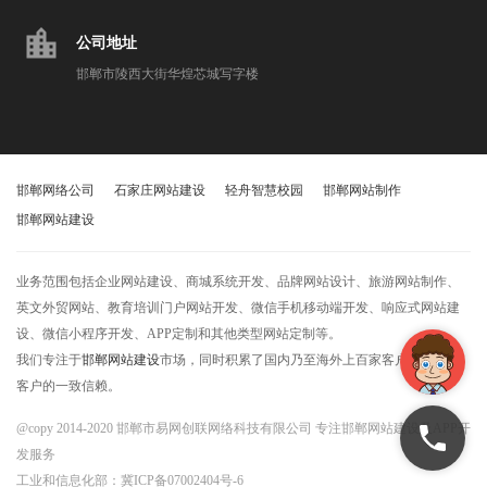
location_city
公司地址
邯郸市陵西大街华煌芯城写字楼
邯郸网络公司
石家庄网站建设
轻舟智慧校园
邯郸网站制作
邯郸网站建设
业务范围包括企业网站建设、商城系统开发、品牌网站设计、旅游网站制作、
英文外贸网站、教育培训门户网站开发、微信手机移动端开发、响应式网站建
设、微信小程序开发、APP定制和其他类型网站定制等。
我们专注于
邯郸网站建设
市场，同时积累了国内乃至海外上百家客户，获得了
客户的一致信赖。
@copy 2014-2020 邯郸市易网创联网络科技有限公司 专注邯郸网站建设及APP开
发服务
工业和信息化部：
冀ICP备07002404号-6