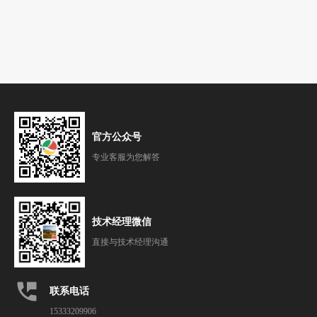
官方公众号
专业客服为您解答
技术经理微信
直接与技术经理沟通
perm_phone_msg
联系电话
15333209906