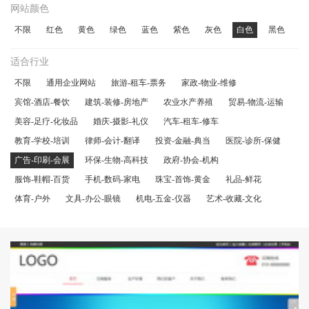
网站颜色
不限
红色
黄色
绿色
蓝色
紫色
灰色
白色
黑色
适合行业
不限
通用企业网站
旅游-租车-票务
家政-物业-维修
宾馆-酒店-餐饮
建筑-装修-房地产
农业水产养殖
贸易-物流-运输
美容-足疗-化妆品
婚庆-摄影-礼仪
汽车-租车-修车
教育-学校-培训
律师-会计-翻译
投资-金融-典当
医院-诊所-保健
广告-印刷-会展
环保-生物-高科技
政府-协会-机构
服饰-鞋帽-百货
手机-数码-家电
珠宝-首饰-黄金
礼品-鲜花
体育-户外
文具-办公-眼镜
机电-五金-仪器
艺术-收藏-文化