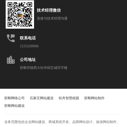
技术经理微信
直接与技术经理沟通
perm_phone_msg
联系电话
15333209906
location_city
公司地址
邯郸市陵西大街华煌芯城写字楼
邯郸网络公司
石家庄网站建设
轻舟智慧校园
邯郸网站制作
邯郸网站建设
业务范围包括企业网站建设、商城系统开发、品牌网站设计、旅游网站制作、