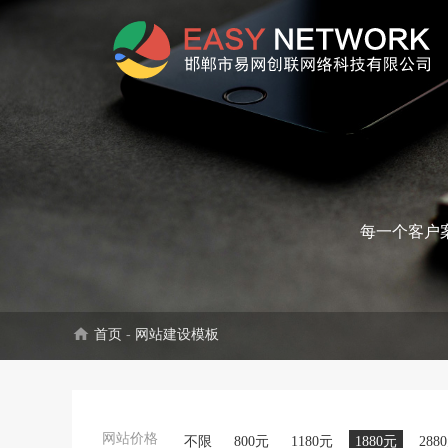
每一个客户
home
首页
-
网站建设模板
网站价格
不限
800元
1180元
1880元
288