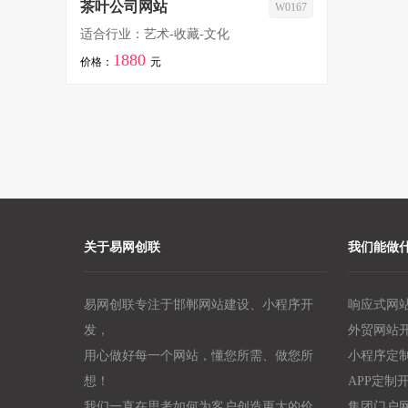
茶叶公司网站
W0167
适合行业：艺术-收藏-文化
1880
价格：
元
关于易网创联
我们能做
易网创联专注于邯郸网站建设、小程序开
响应式网
发，
外贸网站
用心做好每一个网站，懂您所需、做您所
小程序定
想！
APP定制
我们一直在思考如何为客户创造更大的价
集团门户