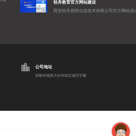
轻舟教育官方网站建设
location_city
公司地址
邯郸市陵西大街华煌芯城写字楼