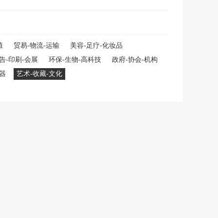
殖
贸易-物流-运输
美容-足疗-化妆品
告-印刷-会展
环保-生物-高科技
政府-协会-机构
仪器
艺术-收藏-文化