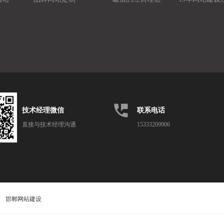
perm_phone_msg
技术经理微信
联系电话
直接与技术经理沟通
15333209906
邯郸网站建设