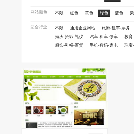
网站颜色
不限
红色
黄色
绿色
蓝色
紫
适合行业
不限
通用企业网站
旅游-租车-票务
婚庆-摄影-礼仪
汽车-租车-修车
教育
服饰-鞋帽-百货
手机-数码-家电
珠宝