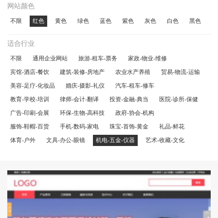
网站颜色
不限
红色
黄色
绿色
蓝色
紫色
灰色
白色
黑色
适合行业
不限
通用企业网站
旅游-租车-票务
家政-物业-维修
宾馆-酒店-餐饮
建筑-装修-房地产
农业水产养殖
贸易-物流-运输
美容-足疗-化妆品
婚庆-摄影-礼仪
汽车-租车-修车
教育-学校-培训
律师-会计-翻译
投资-金融-典当
医院-诊所-保健
广告-印刷-会展
环保-生物-高科技
政府-协会-机构
服饰-鞋帽-百货
手机-数码-家电
珠宝-首饰-黄金
礼品-鲜花
体育-户外
文具-办公-眼镜
机电-五金-仪器
艺术-收藏-文化