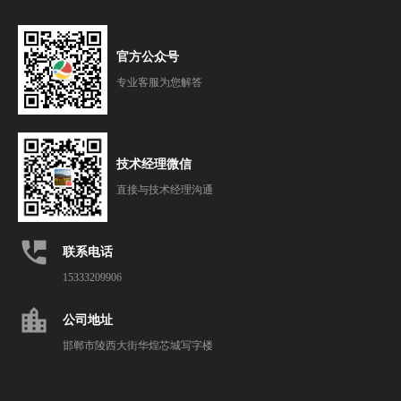
官方公众号
专业客服为您解答
技术经理微信
直接与技术经理沟通
perm_phone_msg
联系电话
15333209906
location_city
公司地址
邯郸市陵西大街华煌芯城写字楼